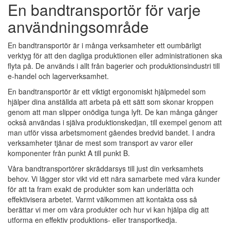
En bandtransportör för varje
användningsområde
En bandtransportör är i många verksamheter ett oumbärligt
verktyg för att den dagliga produktionen eller administrationen ska
flyta på. De används i allt från bagerier och produktionsindustri till
e-handel och lagerverksamhet.
En bandtransportör är ett viktigt ergonomiskt hjälpmedel som
hjälper dina anställda att arbeta på ett sätt som skonar kroppen
genom att man slipper onödiga tunga lyft. De kan många gånger
också användas i själva produktionskedjan, till exempel genom att
man utför vissa arbetsmoment gåendes bredvid bandet. I andra
verksamheter tjänar de mest som transport av varor eller
komponenter från punkt A till punkt B.
Våra bandtransportörer skräddarsys till just din verksamhets
behov. Vi lägger stor vikt vid ett nära samarbete med våra kunder
för att ta fram exakt de produkter som kan underlätta och
effektivisera arbetet. Varmt välkommen att kontakta oss så
berättar vi mer om våra produkter och hur vi kan hjälpa dig att
utforma en effektiv produktions- eller transportkedja.