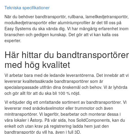
Tekniska specifikationer
När du behöver bandtransportör, rullbana, lamellkedjetransportör,
modulkedjetransportör eller aluminiumprofiler är det till oss på
Easy Systems du ska vända dig. Vi har mångårig erfarenhet inom
branschen och gedigen kunskap. Det gör att vi kan kalla oss
experter.
Här hittar du bandtransportörer
med hög kvalitet
Vi arbetar bara med de ledande leverantörerna. Det innebär att vi
levererar kvalitetssäkrade bandtransportörer som är
specialanpassade utifrån dina önskemål och behov. Vi är lyhörda
och gör allt för att du ska bli 100 % nöjd.
Vi erbjuder dig ett omfattande sortiment av bandtransportörer. Vi
levererar med snäckväxelmotor eller trummotor och även
minitransportörer. Vi lagerför, bearbetar och monterar dessa i
våra lokaler i Åstorp. På vår sida, hos SolidComponents, kan du
enkelt och utan krav på registrering ladda hem just den
bandtransportör du vill ha, även i full 3D.