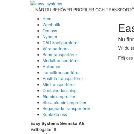
... NÄR DU BEHÖVER PROFILER OCH TRANSPORT
Hem
Eas
Webbutik
Om oss
Nyheter
Nu fin
CAD konfiguratorer
Vill du 
Våra partners
Bandtransportörer
Följ oss
Modultransportörer
Rullbanor
Lamelltransportörer
Rostfria transportörer
Minitransportörer
Containerlossning
Aluminiumprofiler
Stora aluminiumprofiler
Begagnade transportörer
Kontakta oss
Easy Systems Svenska AB
Vallbogatan 8