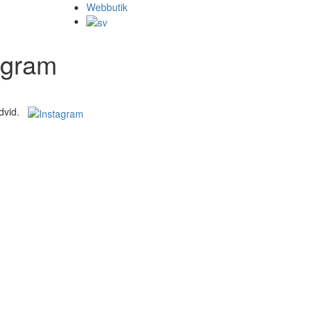
Webbutik
agram
redvid.